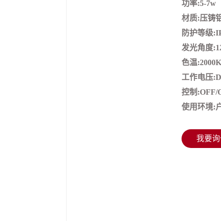
功率:5-7w
材质:压铸
防护等级:IP
发光角度:120
色温:2000K
工作电压:D
控制:OFF/
使用环境:
我要询