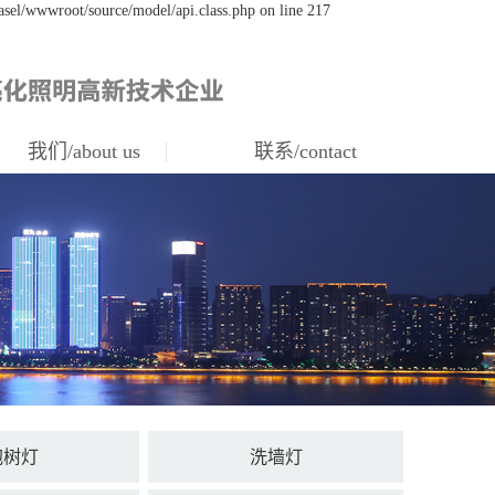
asel/wwwroot/source/model/api.class.php on line 217
我们/about us
联系/contact
抱树灯
洗墙灯