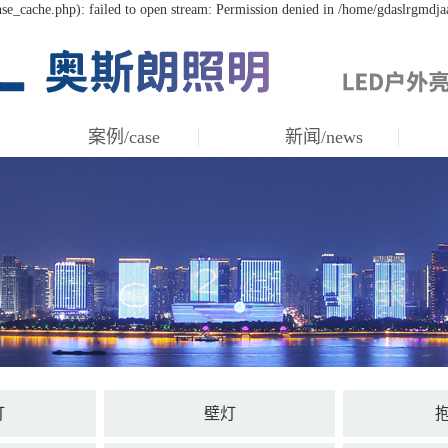
se_cache.php): failed to open stream: Permission denied in /home/gdaslrgmdja
案例/case
新闻/news
灯
壁灯