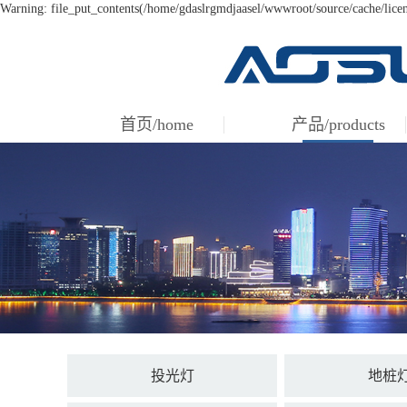
Warning: file_put_contents(/home/gdaslrgmdjaasel/wwwroot/source/cache/licen
首页/home
产品/products
投光灯
地桩