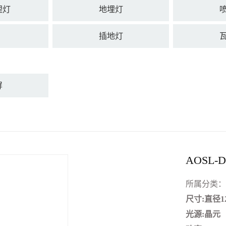
埋灯
地埋灯
插地灯
屏
AOSL-
所属分类：
尺寸:直径12
光源:晶元