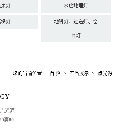
喷泉灯
水底地埋灯
瓦楞灯
地脚灯、过道灯、窗
台灯
您的当前位置：
首 页
>
产品展示
>
点光源
DGY
点光源
0高80