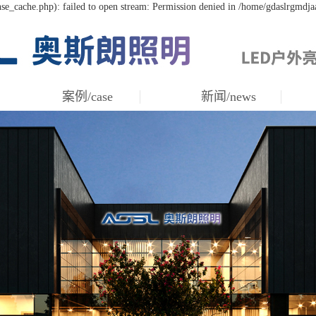
se_cache.php): failed to open stream: Permission denied in /home/gdaslrgmdja
案例/case
新闻/news