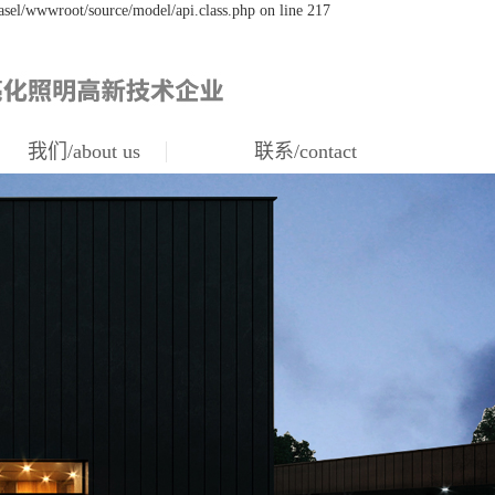
asel/wwwroot/source/model/api.class.php on line 217
我们/about us
联系/contact