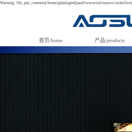
Warning: file_put_contents(/home/gdaslrgmdjaasel/wwwroot/source/cache/licen
首页/home
产品/products